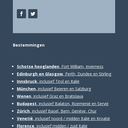
Bestemm
ingen
Schotse hooglanden
, Fort William, Inverness
Edinburgh en Glasgow
, Perth, Dundee en Stirling
Innsbruck
, inclusief Tirol en Italië
München
, inclusief Beieren en Salzburg
Wenen
, inclusief Graz en Bratislava
Budapest
, inclusief Balaton, Roemenië en Servië
Zürich
, inclusief Basel, Bern, Genève, Chur
Venetië
, inclusief noord / midden Italië en Kroatië
Florence
, inclusief midden / zuid Italië