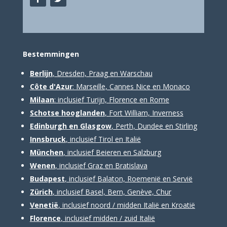
Bestemm
ingen
Berlijn
, Dresden, Praag en Warschau
Côte d'Azur
: Marseille, Cannes Nice en Monaco
Milaan
: inclusief Turijn, Florence en Rome
Schotse hooglanden
, Fort William, Inverness
Edinburgh en Glasgow
, Perth, Dundee en Stirling
Innsbruck
, inclusief Tirol en Italië
München
, inclusief Beieren en Salzburg
Wenen
, inclusief Graz en Bratislava
Budapest
, inclusief Balaton, Roemenië en Servië
Zürich
, inclusief Basel, Bern, Genève, Chur
Venetië
, inclusief noord / midden Italië en Kroatië
Florence
, inclusief midden / zuid Italië