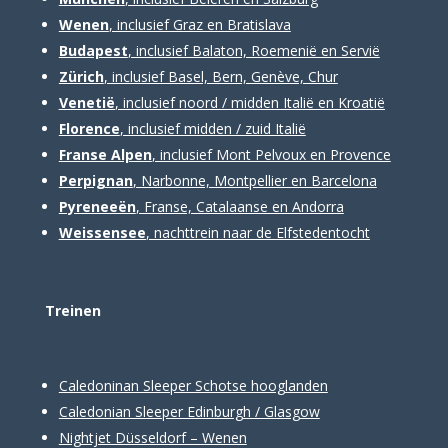
Wenen
, inclusief Graz en Bratislava
Budapest
, inclusief Balaton, Roemenië en Servië
Zürich
, inclusief Basel, Bern, Genève, Chur
Venetië
, inclusief noord / midden Italië en Kroatië
Florence
, inclusief midden / zuid Italië
Franse Alpen
, inclusief Mont Pelvoux en Provence
Perpignan
, Narbonne, Montpellier en Barcelona
Pyreneeën
, Franse, Catalaanse en Andorra
Weissensee
, nachttrein naar de Elfstedentocht
Treinen
Caledoninan Sleeper Schotse hooglanden
Caledonian Sleeper Edinburgh / Glasgow
Nightjet Düsseldorf – Wenen