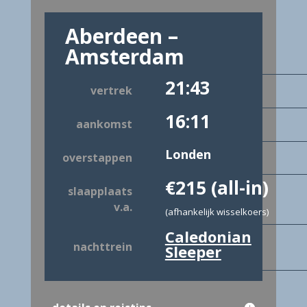
Aberdeen –
Amsterdam
21:43
vertrek
16:11
aankomst
Londen
overstappen
€215 (all-in)
slaapplaats
v.a.
(afhankelijk wisselkoers)
Caledonian
nachttrein
Sleeper