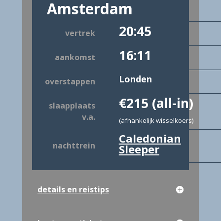
Amsterdam
20:45
vertrek
16:11
aankomst
Londen
overstappen
€215 (all-in)
slaapplaats
v.a.
(afhankelijk wisselkoers)
Caledonian
nachttrein
Sleeper
details en reistips