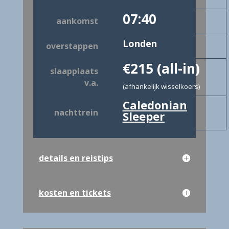
07:40
aankomst
Londen
overstappen
€215
(all-in)
slaapplaats
v.a.
(afhankelijk wisselkoers)
Caledonian
nachttrein
Sleeper
details en reistips
kosten en tickets