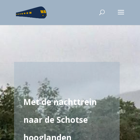
Met de nachttrein
naar de Schotse
hooglanden