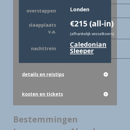
Londen
overstappen
€215 (all-in)
slaapplaats
v.a.
(afhankelijk wisselkoers)
Caledonian
nachttrein
Sleeper
details en reistips
kosten en tickets
Bestemmingen