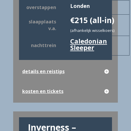
Londen
overstappen
€215
(all-in)
slaapplaats
v.a.
(afhankelijk wisselkoers)
Caledonian
nachttrein
Sleeper
details en reistips
kosten en tickets
Inverness –