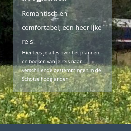
Romantisch en
comfortabel, een heerlijke
reis
Hier lees je alles over het plannen
en boeken van je reis naar
verschillende bestemmingen in de
Schotse hooglanden