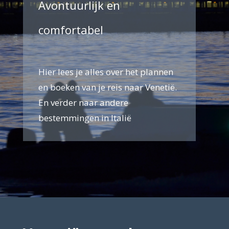
Avontuurlijk en
comfortabel
Hier lees je alles over het plannen
en boeken van je reis naar Venetië.
En verder naar andere
bestemmingen in Italië